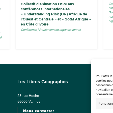
Collectif d’animation OSM aux
Car
dif
c
conférences internationales
Do
« Understanding Risk (UR) Afrique de
num
l’Ouest et Centrale » et « SotM Afrique »
org
en Côte d’Ivoire
Conférence
|
Renforcement organisationnel
el
Pour offrir 
cookies pour
Les Libres Géographes
Info
ces technolo
navigation ou
Ment
consentement
28 rue Hoche
RG
56000 Vannes
Fonction
— Nous contacter