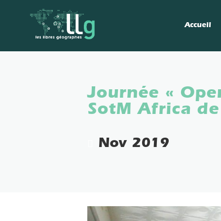
Accueil
Journée « Open
SotM Africa d
Nov 2019