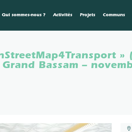
Qui sommes-nous ?
Activités
Projets
Communs
StreetMap4Transport » (
e Grand Bassam – novem
