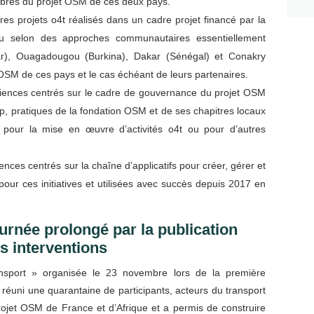
mbres du projet OSM de ces deux pays.
tres projets o4t réalisés dans un cadre projet financé par la
 selon des approches communautaires essentiellement
r), Ouagadougou (Burkina), Dakar (Sénégal) et Conakry
 OSM de ces pays et le cas échéant de leurs partenaires.
riences centrés sur le cadre de gouvernance du projet OSM
 pratiques de la fondation OSM et de ses chapitres locaux
 pour la mise en œuvre d’activités o4t ou pour d’autres
nces centrés sur la chaîne d’applicatifs pour créer, gérer et
pour ces initiatives et utilisées avec succès depuis 2017 en
journée prolongé par la publication
s interventions
sport » organisée le 23 novembre lors de la première
éuni une quarantaine de participants, acteurs du transport
rojet OSM de France et d’Afrique et a permis de construire