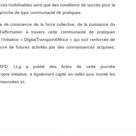
 mobilisables ainsi que des conditions de succès pour la
approche de type communauté de pratiques.
e de conscience de la force collective, de la puissance du
 d’affirmation à travers cette communauté de pratiques
initiative « DigitalTransport4Africa » qui sort renforcée de
re de futures activités par des connaissances acquises,
’AFD, LLg a publié des Actes de cette journée
pre initiative, a également capté en vidéo puis monté les
 visionnées
ici
.