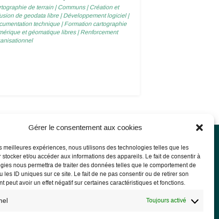
tographie de terrain
|
Communs
|
Création et
fusion de geodata libre
|
Développement logiciel
|
cumentation technique
|
Formation cartographie
érique et géomatique libres
|
Renforcement
anisationnel
Gérer le consentement aux cookies
les meilleures expériences, nous utilisons des technologies telles que les
 stocker et/ou accéder aux informations des appareils. Le fait de consentir à
rmations légales
gies nous permettra de traiter des données telles que le comportement de
 les ID uniques sur ce site. Le fait de ne pas consentir ou de retirer son
ions légales
 peut avoir un effet négatif sur certaines caractéristiques et fonctions.
PD
nel
Toujours activé