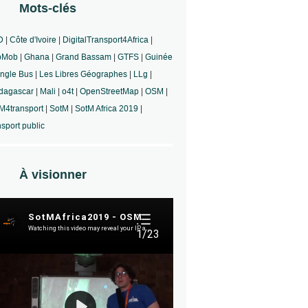
Mots-clés
D
|
Côte d'Ivoire
|
DigitalTransport4Africa
|
bMob
|
Ghana
|
Grand Bassam
|
GTFS
|
Guinée
ngle Bus
|
Les Libres Géographes
|
LLg
|
dagascar
|
Mali
|
o4t
|
OpenStreetMap
|
OSM
|
4transport
|
SotM
|
SotM Africa 2019
|
nsport public
À visionner