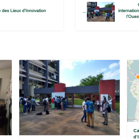
e des Lieux d'Innovation
internatio
→
l’Oues
Ca
d’