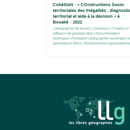
CohéSIoN : « COnstructions Socio-
territoriales des INégalités : diagnosti
territorial et aide à la décision » à
Bouaké – 2022
Cartographie de terrain
|
Communs
|
Création et
diffusion de geodata libre
|
Documentation
technique
|
Formation cartographie numérique et
géomatique libres
|
Renforcement organisationn