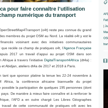

ca pour faire connaître l’utilisation
champ numérique du transport
AF
Fa
|
Ju
OpenStreetMap4Transport (o4t) reste peu connue du grand
Ma
 des membres du projet OSM au Nord. La réalité o4t y est le
OSM
financés voisinant avec des initiatives communautaires
tra
 que recèle ce champ de pratiques o4t, l’
Agence Française
epuis 2017 un travail d’appui au projet OSM dans son
Afrique à travers l’initiative
DigitalTransport4Africa
(dt4a) :

 et Abidjan, ateliers dt4a de 2017 et 2018 à Paris.
en tant que sponsor platine la tenue les 22-24 novembre à
Africa, la conférence africaine biannuelle du projet
 possible la participation de quelques 195 personnes (dont
pays. De manière à mieux faire connaître et à renforcer le
rique, l’AFD a en outre chargé Les Libres Géographes
 travail de cette communauté de pratiques o4t avec les