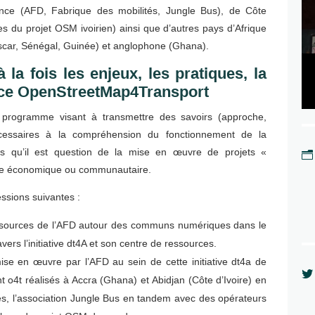
nce (AFD, Fabrique des mobilités, Jungle Bus), de Côte
s du projet OSM ivoirien) ainsi que d’autres pays d’Afrique
car, Sénégal, Guinée) et anglophone (Ghana).
a fois les enjeux, les pratiques, la
nce OpenStreetMap4Transport
 programme visant à transmettre des savoirs (approche,
écessaires à la compréhension du fonctionnement de la
s qu’il est question de la mise en œuvre de projets «
n
re économique ou communautaire.
ssions suivantes :
ressources de l’AFD autour des communs numériques dans le
vers l’initiative dt4A et son centre de ressources.
mise en œuvre par l’AFD au sein de cette initiative dt4a de

t o4t réalisés à Accra (Ghana) et Abidjan (Côte d’Ivoire) en
és, l’association Jungle Bus en tandem avec des opérateurs