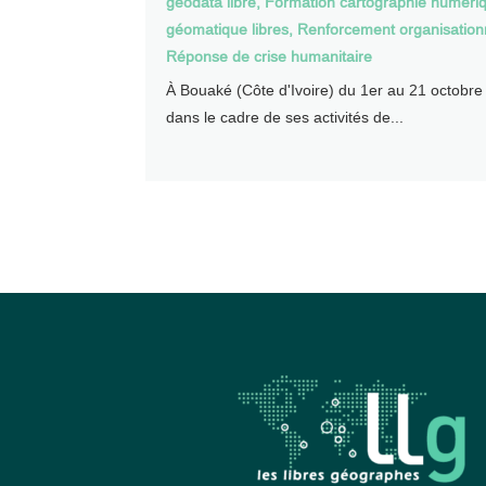
geodata libre
,
Formation cartographie numériq
géomatique libres
,
Renforcement organisation
Réponse de crise humanitaire
À Bouaké (Côte d'Ivoire) du 1er au 21 octobre
dans le cadre de ses activités de...