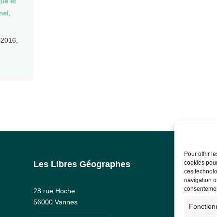
ue et
nel
,
 2016,
Pour offrir 
cookies pour
Les Libres Géographes
Info
ces technolo
navigation ou
Ment
consentement
28 rue Hoche
RG
56000 Vannes
Fonction