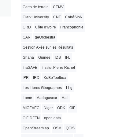
Carto de terrain
CEMV
Clark University
CNF
CohéSIoN
CRD
Côte d'Ivoire
Francophonie
GAR
geOrchestra
Gestion Axée sur les Résultats
Ghana
Guinée
IDS
IFL
InaSAFE
Institut Pierre Richet
IPR
IRD
KoBoToolbox
Les Libres Géographes
LLg
Lomé
Madagascar
Mali
MIGEVEC
Niger
ODK
OIF
OIF-DFEN
open data
OpenStreetMap
OSM
QGIS