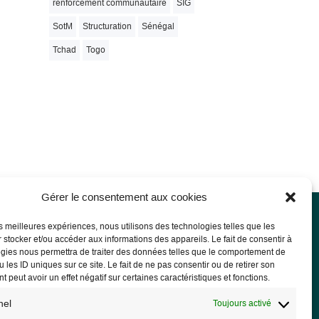
renforcement communautaire
SIG
SotM
Structuration
Sénégal
Tchad
Togo
Gérer le consentement aux cookies
les meilleures expériences, nous utilisons des technologies telles que les
 stocker et/ou accéder aux informations des appareils. Le fait de consentir à
rmations légales
gies nous permettra de traiter des données telles que le comportement de
 les ID uniques sur ce site. Le fait de ne pas consentir ou de retirer son
ions légales
 peut avoir un effet négatif sur certaines caractéristiques et fonctions.
PD
nel
Toujours activé