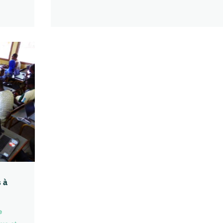
s à
e