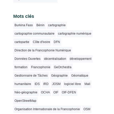
Mots clés
Burkina Faso
Bénin
cartographie
cartographie communautaire
cartographie numérique
cartopartie
Côte d'Ivoire
DFN
Direction de la Francophonie Numérique
Données Ouvertes
décentralisation
développement
formation
Francophonie
GeOrchestra
Gestionnaire de Tâches
Géographie
Géomatique
humanitaire
IDS
IRD
JOSM
logiciel libre
Mali
Néo-géographie
OCHA
OIF
OIF-DFEN
OpenStreetMap
Organisation Internationale de la Francophonie
OSM