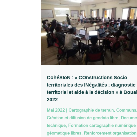
CohéSIoN : « COnstructions Socio-
territoriales des INégalités : diagnostic
territorial et aide à la décision » à Bou
2022
Mai 2022
|
Cartographie de terrain
,
Communs
Création et diffusion de geodata libre
,
Documen
technique
,
Formation cartographie numérique 
géomatique libres
,
Renforcement organisation