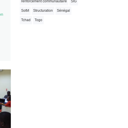
renforcement communautaire
SIG
SotM
Structuration
Sénégal
on
Tchad
Togo