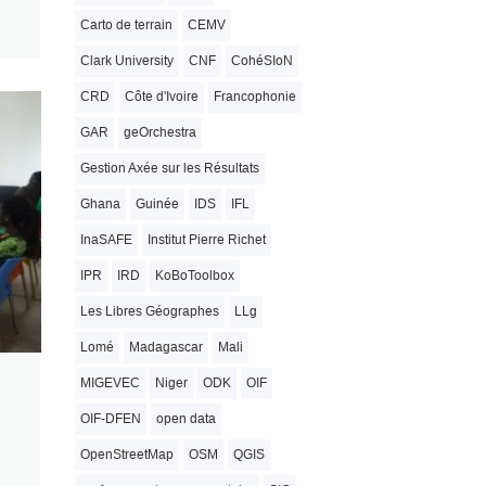
Carto de terrain
CEMV
Clark University
CNF
CohéSIoN
CRD
Côte d'Ivoire
Francophonie
GAR
geOrchestra
Gestion Axée sur les Résultats
Ghana
Guinée
IDS
IFL
InaSAFE
Institut Pierre Richet
IPR
IRD
KoBoToolbox
Les Libres Géographes
LLg
Lomé
Madagascar
Mali
MIGEVEC
Niger
ODK
OIF
OIF-DFEN
open data
OpenStreetMap
OSM
QGIS