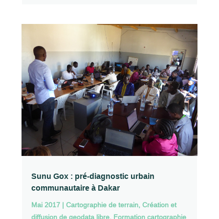
Sunu Gox : pré-diagnostic urbain
communautaire à Dakar
Mai 2017
|
Cartographie de terrain
,
Création et
diffusion de geodata libre
,
Formation cartographie