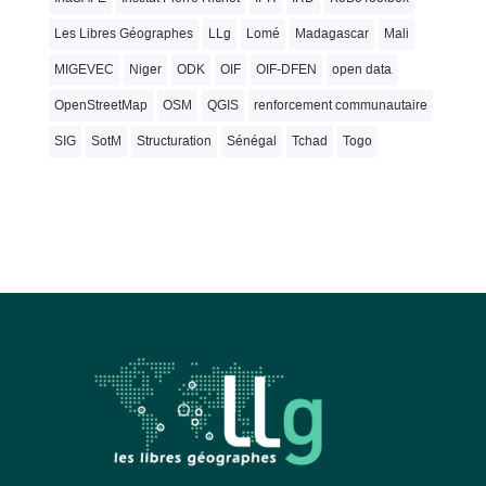
Les Libres Géographes
LLg
Lomé
Madagascar
Mali
MIGEVEC
Niger
ODK
OIF
OIF-DFEN
open data
OpenStreetMap
OSM
QGIS
renforcement communautaire
SIG
SotM
Structuration
Sénégal
Tchad
Togo