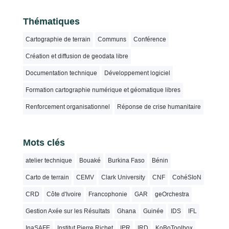
Thématiques
Cartographie de terrain
Communs
Conférence
Création et diffusion de geodata libre
Documentation technique
Développement logiciel
Formation cartographie numérique et géomatique libres
Renforcement organisationnel
Réponse de crise humanitaire
Mots clés
atelier technique
Bouaké
Burkina Faso
Bénin
Carto de terrain
CEMV
Clark University
CNF
CohéSIoN
CRD
Côte d'Ivoire
Francophonie
GAR
geOrchestra
Gestion Axée sur les Résultats
Ghana
Guinée
IDS
IFL
InaSAFE
Institut Pierre Richet
IPR
IRD
KoBoToolbox