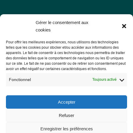
Les Libres Géographes
Gérer le consentement aux
cookies
28 rue Hoche
Pour offrir les meilleures expériences, nous utilisons des technologies
56000 Vannes
telles que les cookies pour stocker et/ou accéder aux informations des
appareils. Le fait de consentir à ces technologies nous permettra de traiter
— Nous contacter
des données telles que le comportement de navigation ou les ID uniques
sur ce site. Le fait de ne pas consentir ou de retirer son consentement peut
avoir un effet négatif sur certaines caractéristiques et fonctions.
Fonctionnel
Toujours activé
Informations légales
Mentions légales
Accepter
RGPD
Refuser
Enregistrer les préférences