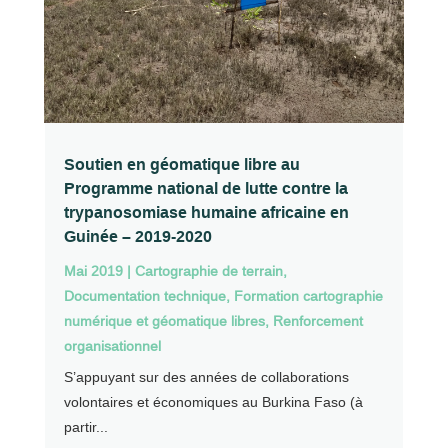
Soutien en géomatique libre au
Programme national de lutte contre la
trypanosomiase humaine africaine en
Guinée – 2019-2020
Mai 2019
|
Cartographie de terrain
,
Documentation technique
,
Formation cartographie
numérique et géomatique libres
,
Renforcement
organisationnel
S’appuyant sur des années de collaborations
volontaires et économiques au Burkina Faso (à
partir...