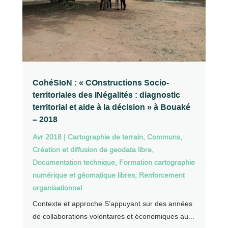
CohéSIoN : « COnstructions Socio-
territoriales des INégalités : diagnostic
territorial et aide à la décision » à Bouaké
– 2018
Avr 2018
|
Cartographie de terrain
,
Communs
,
Création et diffusion de geodata libre
,
Documentation technique
,
Formation cartographie
numérique et géomatique libres
,
Renforcement
organisationnel
Contexte et approche S’appuyant sur des années
de collaborations volontaires et économiques au...