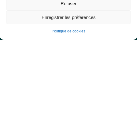
Refuser
Enregistrer les préférences
Les Libres Géographes
Politique de cookies
28 rue Hoche
56000 Vannes
— Nous contacter
Informations légales
Mentions légales
RGPD