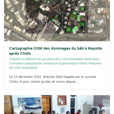
Cartographie OSM des dommages du bâti à Mayotte
après Chido
Création et diffusion de geodata libre
|
Documentation technique
|
Formation cartographie numérique et géomatique libres
|
Réponse
de crise humanitaire
Le 14 décembre 2024, Mayotte était frappée par le cyclone
Chido, le plus violent qu’elle ait connu depuis...