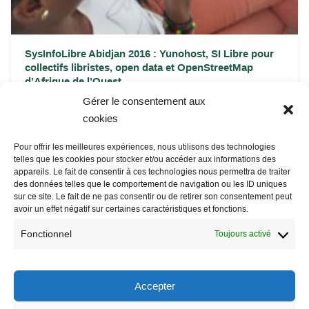
SysInfoLibre Abidjan 2016 : Yunohost, SI Libre pour
collectifs libristes, open data et OpenStreetMap
d’Afrique de l’Ouest
Communs
|
Documentation technique
|
Renforcement
Gérer le consentement aux
organisationnel
cookies
Nous réalisons en ce moment même à Abidjan notre premier
atelier pilote “Installer et gérer un système d’information...
Pour offrir les meilleures expériences, nous utilisons des technologies
telles que les cookies pour stocker et/ou accéder aux informations des
appareils. Le fait de consentir à ces technologies nous permettra de traiter
des données telles que le comportement de navigation ou les ID uniques
sur ce site. Le fait de ne pas consentir ou de retirer son consentement peut
avoir un effet négatif sur certaines caractéristiques et fonctions.
Fonctionnel
Toujours activé
Accepter