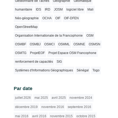
Gestionnaire de Tâches
Géographie
Géomatique
humanitaire
IDS
IRD
JOSM
logiciel libre
Mali
Néo-géographie
OCHA
OIF
OIF-DFEN
OpenStreetMap
Organisation Internationale de la Francophonie
OSM
OSMBF
OSMBJ
OSMCI
OSMML
OSMNE
OSMSN
OSMTG
ProjetEOF
Projet Espace OSM Francophone
renforcement de capacités
SIG
Systèmes d'Informations Géographiques
Sénégal
Togo
Par date
juillet 2026
mai 2025
avril 2025
novembre 2024
décembre 2019
novembre 2016
septembre 2016
mai 2016
avril 2016
novembre 2015
octobre 2015