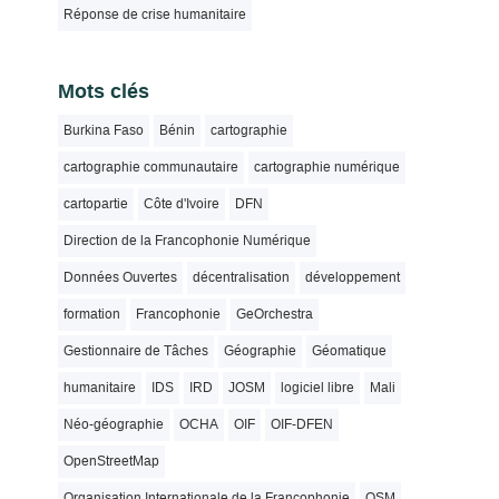
Réponse de crise humanitaire
Mots clés
Burkina Faso
Bénin
cartographie
cartographie communautaire
cartographie numérique
cartopartie
Côte d'Ivoire
DFN
Direction de la Francophonie Numérique
Données Ouvertes
décentralisation
développement
formation
Francophonie
GeOrchestra
Gestionnaire de Tâches
Géographie
Géomatique
humanitaire
IDS
IRD
JOSM
logiciel libre
Mali
Néo-géographie
OCHA
OIF
OIF-DFEN
OpenStreetMap
Organisation Internationale de la Francophonie
OSM