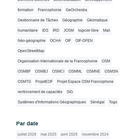
formation
Francophonie
GeOrchestra
Gestionnaire de Tâches
Géographie
Géomatique
humanitaire
IDS
IRD
JOSM
logiciel libre
Mali
Néo-géographie
OCHA
OIF
OIF-DFEN
OpenStreetMap
Organisation Internationale de la Francophonie
OSM
OSMBF
OSMBJ
OSMCI
OSMML
OSMNE
OSMSN
OSMTG
ProjetEOF
Projet Espace OSM Francophone
renforcement de capacités
SIG
Systèmes d'Informations Géographiques
Sénégal
Togo
Par date
juillet 2026
mai 2025
avril 2025
novembre 2024