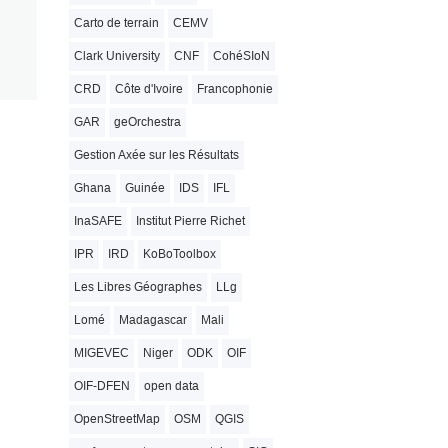
Carto de terrain
CEMV
Clark University
CNF
CohéSIoN
CRD
Côte d'Ivoire
Francophonie
GAR
geOrchestra
Gestion Axée sur les Résultats
Ghana
Guinée
IDS
IFL
InaSAFE
Institut Pierre Richet
IPR
IRD
KoBoToolbox
Les Libres Géographes
LLg
Lomé
Madagascar
Mali
MIGEVEC
Niger
ODK
OIF
OIF-DFEN
open data
OpenStreetMap
OSM
QGIS