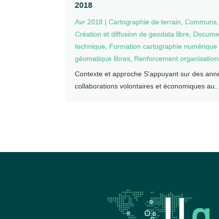
2018
Avr 2018
|
Cartographie de terrain
,
Communs
,
Création et diffusion de geodata libre
,
Documen
technique
,
Formation cartographie numérique 
géomatique libres
,
Renforcement organisation
Contexte et approche S’appuyant sur des ann
collaborations volontaires et économiques au..