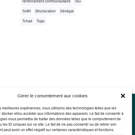
renforcement communautaire
SIG
SotM
Structuration
Sénégal
Tchad
Togo
Gérer le consentement aux cookies
les meilleures expériences, nous utilisons des technologies telles que les
 stocker et/ou accéder aux informations des appareils. Le fait de consentir à
rmations légales
gies nous permettra de traiter des données telles que le comportement de
 les ID uniques sur ce site. Le fait de ne pas consentir ou de retirer son
ions légales
 peut avoir un effet négatif sur certaines caractéristiques et fonctions.
PD