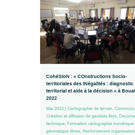
CohéSIoN : « COnstructions Socio-
territoriales des INégalités : diagnostic
territorial et aide à la décision » à Bou
2022
Mai 2022
|
Cartographie de terrain
,
Communs
Création et diffusion de geodata libre
,
Documen
technique
,
Formation cartographie numérique 
géomatique libres
,
Renforcement organisation