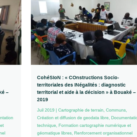
CohéSIoN : « COnstructions Socio-
territoriales des INégalités : diagnostic
aké –
territorial et aide à la décision » à Bouaké –
2019
,
Juil 2019
|
Cartographie de terrain
,
Communs
,
tation
Création et diffusion de geodata libre
,
Documentati
et
technique
,
Formation cartographie numérique et
nel
géomatique libres
,
Renforcement organisationnel