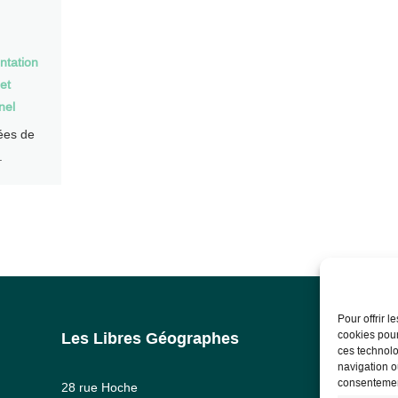
tation
et
nel
ées de
.
Pour offrir 
cookies pour
Les Libres Géographes
Info
ces technolo
navigation ou
Ment
consentement
28 rue Hoche
RG