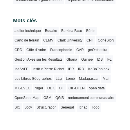
Renforcement organisationnel
Réponse de crise humanitaire
Mots clés
atelier technique
Bouaké
Burkina Faso
Bénin
Carto de terrain
CEMV
Clark University
CNF
CohéSIoN
CRD
Côte d'Ivoire
Francophonie
GAR
geOrchestra
Gestion Axée sur les Résultats
Ghana
Guinée
IDS
IFL
InaSAFE
Institut Pierre Richet
IPR
IRD
KoBoToolbox
Les Libres Géographes
LLg
Lomé
Madagascar
Mali
MIGEVEC
Niger
ODK
OIF
OIF-DFEN
open data
OpenStreetMap
OSM
QGIS
renforcement communautaire
SIG
SotM
Structuration
Sénégal
Tchad
Togo