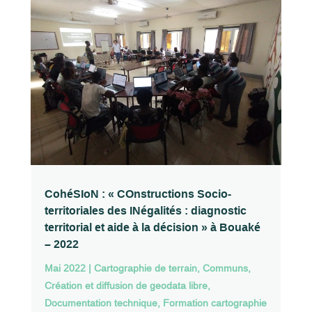
CohéSIoN : « COnstructions Socio-
territoriales des INégalités : diagnostic
territorial et aide à la décision » à Bouaké
– 2022
Mai 2022
|
Cartographie de terrain
,
Communs
,
Création et diffusion de geodata libre
,
Documentation technique
,
Formation cartographie