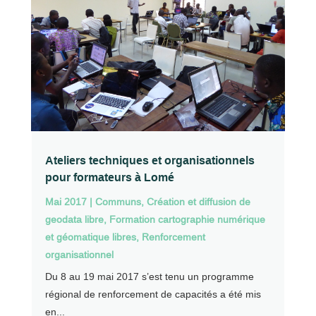
Ateliers techniques et organisationnels
pour formateurs à Lomé
Mai 2017
|
Communs
,
Création et diffusion de
geodata libre
,
Formation cartographie numérique
et géomatique libres
,
Renforcement
organisationnel
Du 8 au 19 mai 2017 s’est tenu un programme
régional de renforcement de capacités a été mis
en...