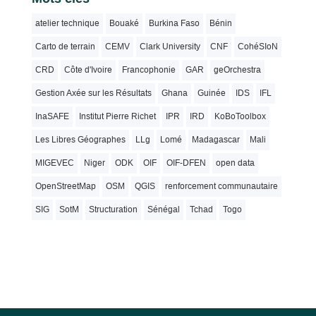
atelier technique
Bouaké
Burkina Faso
Bénin
Carto de terrain
CEMV
Clark University
CNF
CohéSIoN
CRD
Côte d'Ivoire
Francophonie
GAR
geOrchestra
Gestion Axée sur les Résultats
Ghana
Guinée
IDS
IFL
InaSAFE
Institut Pierre Richet
IPR
IRD
KoBoToolbox
Les Libres Géographes
LLg
Lomé
Madagascar
Mali
MIGEVEC
Niger
ODK
OIF
OIF-DFEN
open data
OpenStreetMap
OSM
QGIS
renforcement communautaire
SIG
SotM
Structuration
Sénégal
Tchad
Togo