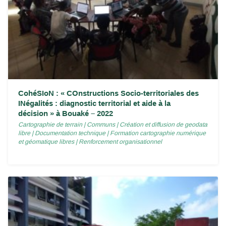
CohéSIoN : « COnstructions Socio-territoriales des
INégalités : diagnostic territorial et aide à la
décision » à Bouaké – 2022
Cartographie de terrain
|
Communs
|
Création et diffusion de geodata
libre
|
Documentation technique
|
Formation cartographie numérique
et géomatique libres
|
Renforcement organisationnel