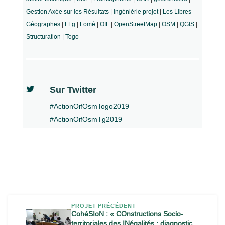
Gestion Axée sur les Résultats
|
Ingéniérie projet
|
Les Libres
Géographes
|
LLg
|
Lomé
|
OIF
|
OpenStreetMap
|
OSM
|
QGIS
|
Structuration
|
Togo

Sur Twitter
#ActionOifOsmTogo2019
#ActionOifOsmTg2019
PROJET PRÉCÉDENT
CohéSIoN : « COnstructions Socio-
territoriales des INégalités : diagnostic
←