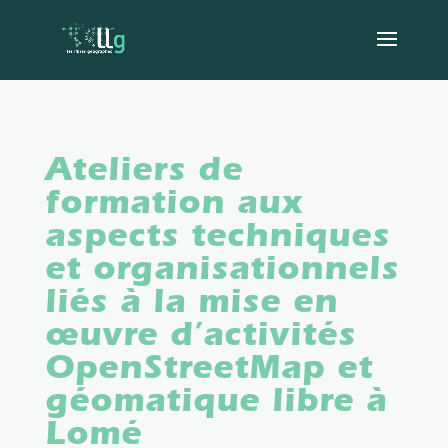
Ateliers de
formation aux
aspects techniques
et organisationnels
liés à la mise en
œuvre d’activités
OpenStreetMap et
géomatique libre à
Lomé