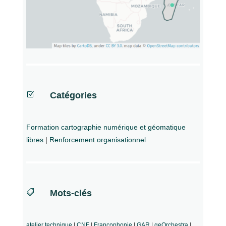
Z
Catégories
Formation cartographie numérique et géomatique
libres
|
Renforcement organisationnel

Mots-clés
atelier technique
|
CNF
|
Francophonie
|
GAR
|
geOrchestra
|