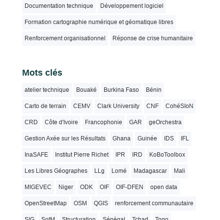
Documentation technique
Développement logiciel
Formation cartographie numérique et géomatique libres
Renforcement organisationnel
Réponse de crise humanitaire
Mots clés
atelier technique
Bouaké
Burkina Faso
Bénin
Carto de terrain
CEMV
Clark University
CNF
CohéSIoN
CRD
Côte d'Ivoire
Francophonie
GAR
geOrchestra
Gestion Axée sur les Résultats
Ghana
Guinée
IDS
IFL
InaSAFE
Institut Pierre Richet
IPR
IRD
KoBoToolbox
Les Libres Géographes
LLg
Lomé
Madagascar
Mali
MIGEVEC
Niger
ODK
OIF
OIF-DFEN
open data
OpenStreetMap
OSM
QGIS
renforcement communautaire
SIG
SotM
Structuration
Sénégal
Tchad
Togo