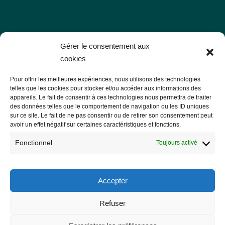
Les Libres Géographes
Gérer le consentement aux
cookies
28 rue Hoche
Pour offrir les meilleures expériences, nous utilisons des technologies
56000 Vannes
telles que les cookies pour stocker et/ou accéder aux informations des
appareils. Le fait de consentir à ces technologies nous permettra de traiter
— Nous contacter
des données telles que le comportement de navigation ou les ID uniques
sur ce site. Le fait de ne pas consentir ou de retirer son consentement peut
avoir un effet négatif sur certaines caractéristiques et fonctions.
Fonctionnel
Toujours activé
Informations légales
Mentions légales
Accepter
RGPD
Refuser