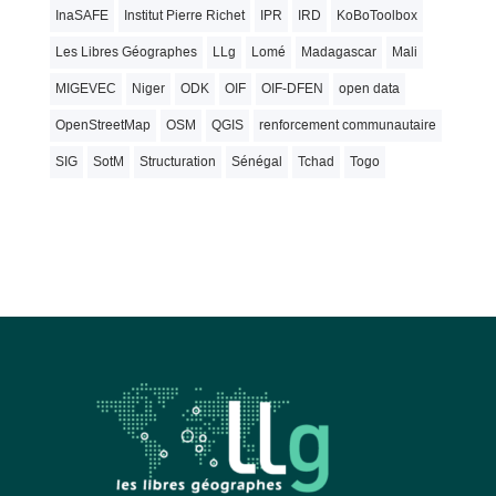
InaSAFE
Institut Pierre Richet
IPR
IRD
KoBoToolbox
Les Libres Géographes
LLg
Lomé
Madagascar
Mali
MIGEVEC
Niger
ODK
OIF
OIF-DFEN
open data
OpenStreetMap
OSM
QGIS
renforcement communautaire
SIG
SotM
Structuration
Sénégal
Tchad
Togo