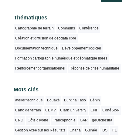
Thématiques
Cartographie de terrain
Communs
Conférence
Création et diffusion de geodata libre
Documentation technique
Développement logiciel
Formation cartographie numérique et géomatique libres
Renforcement organisationnel
Réponse de crise humanitaire
Mots clés
atelier technique
Bouaké
Burkina Faso
Bénin
Carto de terrain
CEMV
Clark University
CNF
CohéSIoN
CRD
Côte d'Ivoire
Francophonie
GAR
geOrchestra
Gestion Axée sur les Résultats
Ghana
Guinée
IDS
IFL