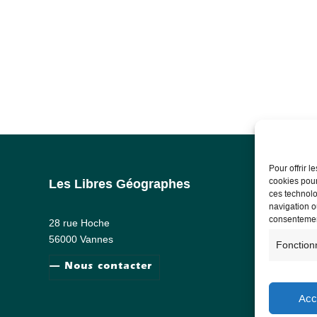
Pour offrir 
cookies pour
Les Libres Géographes
Info
ces technolo
navigation ou
Ment
consentement
28 rue Hoche
RG
56000 Vannes
Fonction
— Nous contacter
Acc