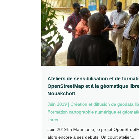
Ateliers de sensibilisation et de format
OpenStreetMap et à la géomatique libre
Nouakchott
Juin 2019
|
Création et diffusion de geodata li
Formation cartographie numérique et géomat
libres
Juin 2019En Mauritanie, le projet OpenStreetM
alors encore à ses débuts. Un court atelier...