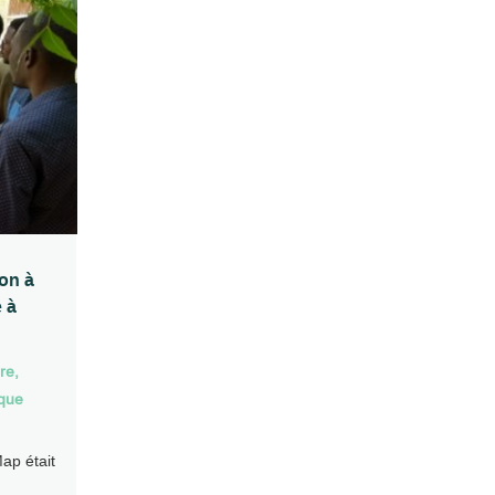
ion à
 à
bre
,
ique
ap était