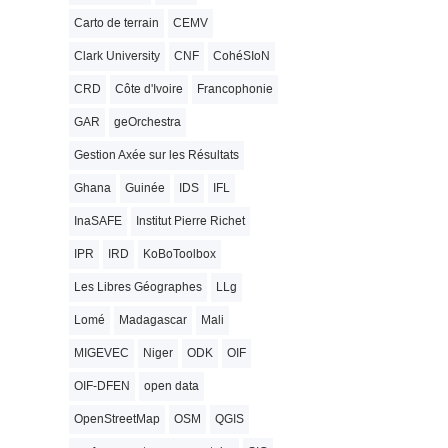
Carto de terrain
CEMV
Clark University
CNF
CohéSIoN
CRD
Côte d'Ivoire
Francophonie
GAR
geOrchestra
Gestion Axée sur les Résultats
Ghana
Guinée
IDS
IFL
InaSAFE
Institut Pierre Richet
IPR
IRD
KoBoToolbox
Les Libres Géographes
LLg
Lomé
Madagascar
Mali
MIGEVEC
Niger
ODK
OIF
OIF-DFEN
open data
OpenStreetMap
OSM
QGIS