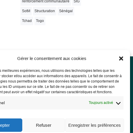
renforcement communautaire
SIG
SotM
Structuration
Sénégal
Tchad
Togo
Gérer le consentement aux cookies
les meilleures expériences, nous utilisons des technologies telles que les
 stocker et/ou accéder aux informations des appareils. Le fait de consentir à
rmations légales
gies nous permettra de traiter des données telles que le comportement de
 les ID uniques sur ce site. Le fait de ne pas consentir ou de retirer son
ions légales
 peut avoir un effet négatif sur certaines caractéristiques et fonctions.
PD
nel
Toujours activé
epter
Refuser
Enregistrer les préférences