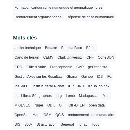
Formation cartographie numérique et géomatique libres
Renforcement organisationnel
Réponse de crise humanitaire
Mots clés
atelier technique
Bouaké
Burkina Faso
Bénin
Carto de terrain
CEMV
Clark University
CNF
CohéSIoN
CRD
Côte d'Ivoire
Francophonie
GAR
geOrchestra
Gestion Axée sur les Résultats
Ghana
Guinée
IDS
IFL
InaSAFE
Institut Pierre Richet
IPR
IRD
KoBoToolbox
Les Libres Géographes
LLg
Lomé
Madagascar
Mali
MIGEVEC
Niger
ODK
OIF
OIF-DFEN
open data
OpenStreetMap
OSM
QGIS
renforcement communautaire
SIG
SotM
Structuration
Sénégal
Tchad
Togo