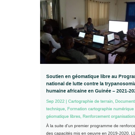
Soutien en géomatique libre au Prog
national de lutte contre la trypanosom
humaine africaine en Guinée – 2021-20
Sep 2022
|
Cartographie de terrain
,
Document
technique
,
Formation cartographie numérique 
géomatique libres
,
Renforcement organisation
À la suite d'un premier programme de renfor
des capacités mis en oeuvre en 2019-2020, LL