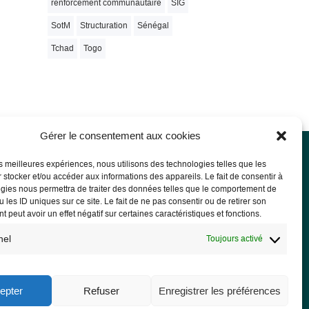
renforcement communautaire
SIG
SotM
Structuration
Sénégal
Tchad
Togo
Gérer le consentement aux cookies
les meilleures expériences, nous utilisons des technologies telles que les
 stocker et/ou accéder aux informations des appareils. Le fait de consentir à
rmations légales
gies nous permettra de traiter des données telles que le comportement de
 les ID uniques sur ce site. Le fait de ne pas consentir ou de retirer son
ions légales
 peut avoir un effet négatif sur certaines caractéristiques et fonctions.
PD
nel
Toujours activé
epter
Refuser
Enregistrer les préférences