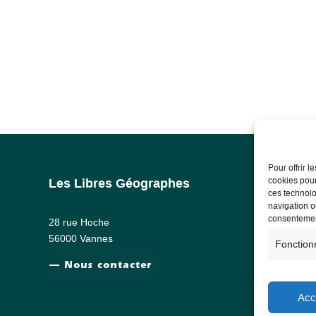
Pour offrir 
cookies pour
Les Libres Géographes
Info
ces technolo
navigation ou
Ment
consentement
28 rue Hoche
RG
56000 Vannes
Fonction
— Nous contacter
Acc