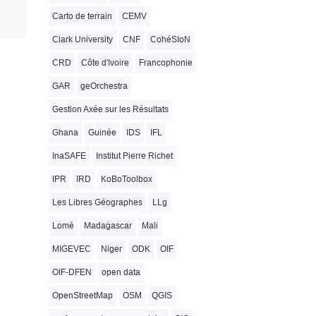
Carto de terrain
CEMV
Clark University
CNF
CohéSIoN
CRD
Côte d'Ivoire
Francophonie
GAR
geOrchestra
Gestion Axée sur les Résultats
Ghana
Guinée
IDS
IFL
InaSAFE
Institut Pierre Richet
IPR
IRD
KoBoToolbox
Les Libres Géographes
LLg
Lomé
Madagascar
Mali
MIGEVEC
Niger
ODK
OIF
OIF-DFEN
open data
OpenStreetMap
OSM
QGIS