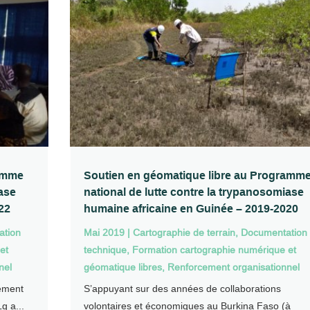
ramme
Soutien en géomatique libre au Programm
iase
national de lutte contre la trypanosomiase
22
humaine africaine en Guinée – 2019-2020
ation
Mai 2019
|
Cartographie de terrain
,
Documentation
et
technique
,
Formation cartographie numérique et
nel
géomatique libres
,
Renforcement organisationnel
cement
S’appuyant sur des années de collaborations
g a...
volontaires et économiques au Burkina Faso (à