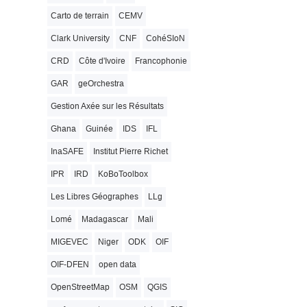
Carto de terrain
CEMV
Clark University
CNF
CohéSIoN
CRD
Côte d'Ivoire
Francophonie
GAR
geOrchestra
Gestion Axée sur les Résultats
Ghana
Guinée
IDS
IFL
InaSAFE
Institut Pierre Richet
IPR
IRD
KoBoToolbox
Les Libres Géographes
LLg
Lomé
Madagascar
Mali
MIGEVEC
Niger
ODK
OIF
OIF-DFEN
open data
OpenStreetMap
OSM
QGIS