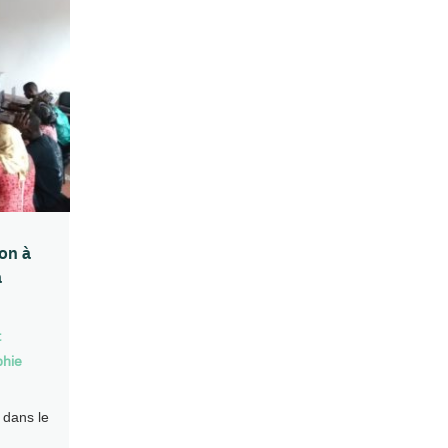
ion à
à
t
phie
e dans le