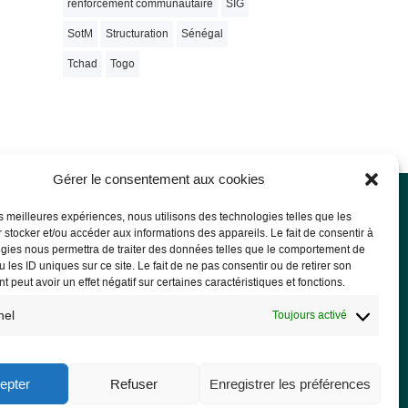
renforcement communautaire
SIG
SotM
Structuration
Sénégal
Tchad
Togo
Gérer le consentement aux cookies
les meilleures expériences, nous utilisons des technologies telles que les
 stocker et/ou accéder aux informations des appareils. Le fait de consentir à
rmations légales
gies nous permettra de traiter des données telles que le comportement de
 les ID uniques sur ce site. Le fait de ne pas consentir ou de retirer son
ions légales
 peut avoir un effet négatif sur certaines caractéristiques et fonctions.
PD
nel
Toujours activé
epter
Refuser
Enregistrer les préférences