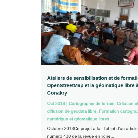
Ateliers de sensibilisation et de format
OpenStreetMap et la géomatique libre 
Conakry
Oct 2018
|
Cartographie de terrain
,
Création e
diffusion de geodata libre
,
Formation cartogra
numérique et géomatique libres
Octobre 2018Ce projet a fait l’objet d'un articl
numéro 430 de la revue en ligne...