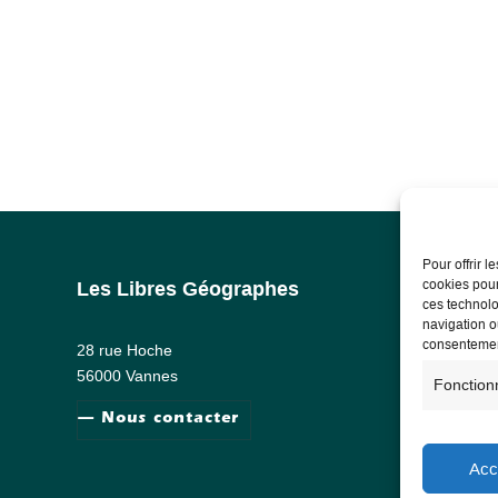
Pour offrir 
cookies pour
Les Libres Géographes
Info
ces technolo
navigation ou
Ment
consentement
28 rue Hoche
RG
56000 Vannes
Fonction
— Nous contacter
Acc