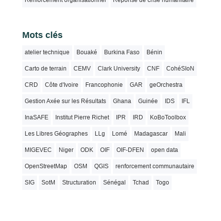
Renforcement organisationnel
Réponse de crise humanitaire
Mots clés
atelier technique
Bouaké
Burkina Faso
Bénin
Carto de terrain
CEMV
Clark University
CNF
CohéSIoN
CRD
Côte d'Ivoire
Francophonie
GAR
geOrchestra
Gestion Axée sur les Résultats
Ghana
Guinée
IDS
IFL
InaSAFE
Institut Pierre Richet
IPR
IRD
KoBoToolbox
Les Libres Géographes
LLg
Lomé
Madagascar
Mali
MIGEVEC
Niger
ODK
OIF
OIF-DFEN
open data
OpenStreetMap
OSM
QGIS
renforcement communautaire
SIG
SotM
Structuration
Sénégal
Tchad
Togo