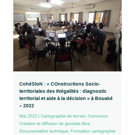
CohéSIoN : « COnstructions Socio-
territoriales des INégalités : diagnostic
territorial et aide à la décision » à Bouaké
– 2022
Mai 2022
|
Cartographie de terrain
,
Communs
,
Création et diffusion de geodata libre
,
Documentation technique
,
Formation cartographie