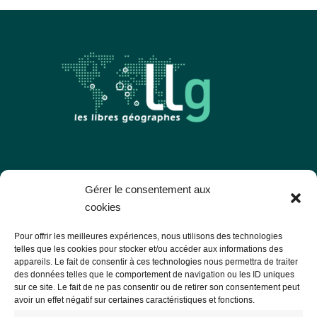
Les Libres Géographes
Gérer le consentement aux
cookies
28 rue Hoche
Pour offrir les meilleures expériences, nous utilisons des technologies
56000 Vannes
telles que les cookies pour stocker et/ou accéder aux informations des
appareils. Le fait de consentir à ces technologies nous permettra de traiter
— Nous contacter
des données telles que le comportement de navigation ou les ID uniques
sur ce site. Le fait de ne pas consentir ou de retirer son consentement peut
avoir un effet négatif sur certaines caractéristiques et fonctions.