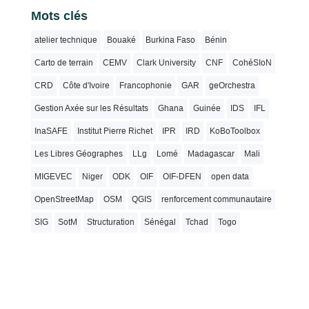
Mots clés
atelier technique
Bouaké
Burkina Faso
Bénin
Carto de terrain
CEMV
Clark University
CNF
CohéSIoN
CRD
Côte d'Ivoire
Francophonie
GAR
geOrchestra
Gestion Axée sur les Résultats
Ghana
Guinée
IDS
IFL
InaSAFE
Institut Pierre Richet
IPR
IRD
KoBoToolbox
Les Libres Géographes
LLg
Lomé
Madagascar
Mali
MIGEVEC
Niger
ODK
OIF
OIF-DFEN
open data
OpenStreetMap
OSM
QGIS
renforcement communautaire
SIG
SotM
Structuration
Sénégal
Tchad
Togo