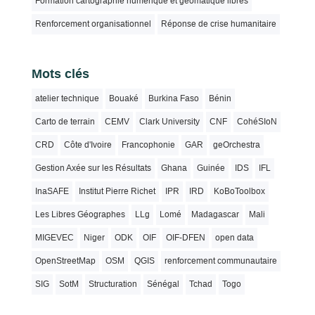
Formation cartographie numérique et géomatique libres
Renforcement organisationnel
Réponse de crise humanitaire
Mots clés
atelier technique
Bouaké
Burkina Faso
Bénin
Carto de terrain
CEMV
Clark University
CNF
CohéSIoN
CRD
Côte d'Ivoire
Francophonie
GAR
geOrchestra
Gestion Axée sur les Résultats
Ghana
Guinée
IDS
IFL
InaSAFE
Institut Pierre Richet
IPR
IRD
KoBoToolbox
Les Libres Géographes
LLg
Lomé
Madagascar
Mali
MIGEVEC
Niger
ODK
OIF
OIF-DFEN
open data
OpenStreetMap
OSM
QGIS
renforcement communautaire
SIG
SotM
Structuration
Sénégal
Tchad
Togo