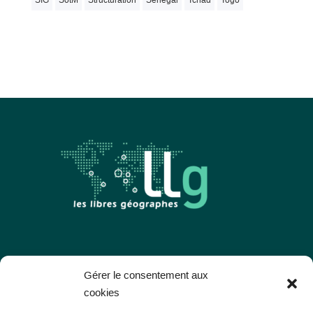
SIG
SotM
Structuration
Sénégal
Tchad
Togo
Les Libres Géographes
Gérer le consentement aux
cookies
28 rue Hoche