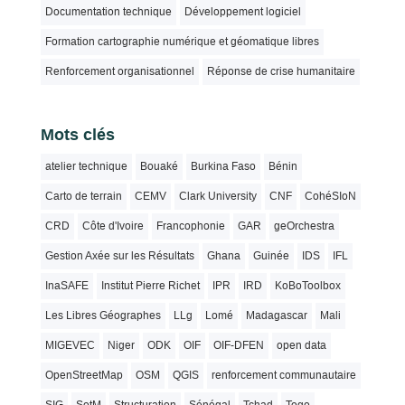
Documentation technique
Développement logiciel
Formation cartographie numérique et géomatique libres
Renforcement organisationnel
Réponse de crise humanitaire
Mots clés
atelier technique
Bouaké
Burkina Faso
Bénin
Carto de terrain
CEMV
Clark University
CNF
CohéSIoN
CRD
Côte d'Ivoire
Francophonie
GAR
geOrchestra
Gestion Axée sur les Résultats
Ghana
Guinée
IDS
IFL
InaSAFE
Institut Pierre Richet
IPR
IRD
KoBoToolbox
Les Libres Géographes
LLg
Lomé
Madagascar
Mali
MIGEVEC
Niger
ODK
OIF
OIF-DFEN
open data
OpenStreetMap
OSM
QGIS
renforcement communautaire