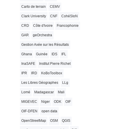
Carto de terrain
CEMV
Clark University
CNF
CohéSIoN
CRD
Côte d'Ivoire
Francophonie
GAR
geOrchestra
Gestion Axée sur les Résultats
Ghana
Guinée
IDS
IFL
InaSAFE
Institut Pierre Richet
IPR
IRD
KoBoToolbox
Les Libres Géographes
LLg
Lomé
Madagascar
Mali
MIGEVEC
Niger
ODK
OIF
OIF-DFEN
open data
OpenStreetMap
OSM
QGIS