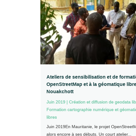
Ateliers de sensibilisation et de format
OpenStreetMap et à la géomatique libre
Nouakchott
Juin 2019
|
Création et diffusion de geodata li
Formation cartographie numérique et géomat
libres
Juin 2019En Mauritanie, le projet OpenStreetM
alors encore à ses débuts. Un court atelier...