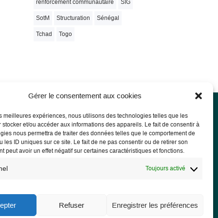
renforcement communautaire
SIG
SotM
Structuration
Sénégal
Tchad
Togo
Gérer le consentement aux cookies
les meilleures expériences, nous utilisons des technologies telles que les
 stocker et/ou accéder aux informations des appareils. Le fait de consentir à
rmations légales
gies nous permettra de traiter des données telles que le comportement de
 les ID uniques sur ce site. Le fait de ne pas consentir ou de retirer son
ions légales
 peut avoir un effet négatif sur certaines caractéristiques et fonctions.
PD
nel
Toujours activé
epter
Refuser
Enregistrer les préférences