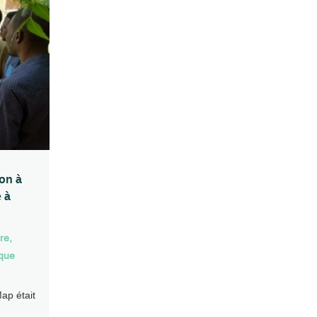
ion à
 à
bre
,
ique
ap était