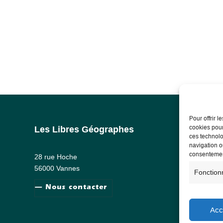
Pour offrir 
cookies pour
Les Libres Géographes
Info
ces technolo
navigation ou
Ment
consentement
28 rue Hoche
RG
56000 Vannes
Fonction
— Nous contacter
Acc