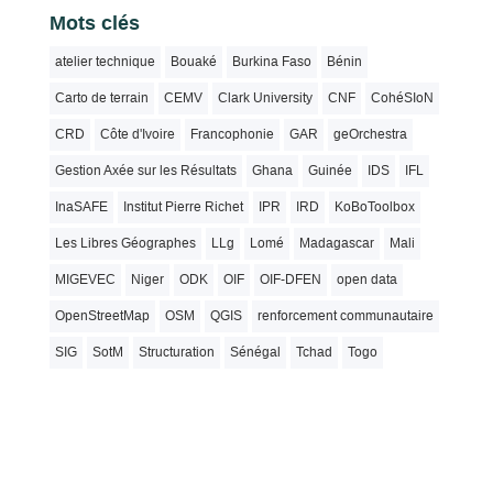
Mots clés
atelier technique
Bouaké
Burkina Faso
Bénin
Carto de terrain
CEMV
Clark University
CNF
CohéSIoN
CRD
Côte d'Ivoire
Francophonie
GAR
geOrchestra
Gestion Axée sur les Résultats
Ghana
Guinée
IDS
IFL
InaSAFE
Institut Pierre Richet
IPR
IRD
KoBoToolbox
Les Libres Géographes
LLg
Lomé
Madagascar
Mali
MIGEVEC
Niger
ODK
OIF
OIF-DFEN
open data
OpenStreetMap
OSM
QGIS
renforcement communautaire
SIG
SotM
Structuration
Sénégal
Tchad
Togo