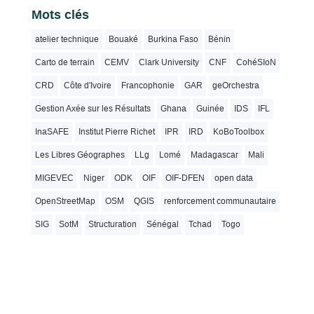
Mots clés
atelier technique
Bouaké
Burkina Faso
Bénin
Carto de terrain
CEMV
Clark University
CNF
CohéSIoN
CRD
Côte d'Ivoire
Francophonie
GAR
geOrchestra
Gestion Axée sur les Résultats
Ghana
Guinée
IDS
IFL
InaSAFE
Institut Pierre Richet
IPR
IRD
KoBoToolbox
Les Libres Géographes
LLg
Lomé
Madagascar
Mali
MIGEVEC
Niger
ODK
OIF
OIF-DFEN
open data
OpenStreetMap
OSM
QGIS
renforcement communautaire
SIG
SotM
Structuration
Sénégal
Tchad
Togo