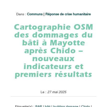
Dans :
Communs
|
Réponse de crise humanitaire
Cartographie OSM
des dommages du
bâti à Mayotte
après Chido –
nouveaux
indicateurs et
premiers résultats
Le :
27 mai 2025
Etiquette(s) :
BAR
|
bâti
|
building damage
|
Chido
|