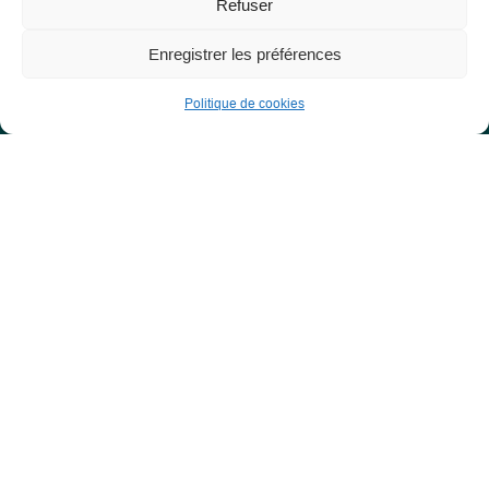
Refuser
Les Libres Géographes
Enregistrer les préférences
28 rue Hoche
Politique de cookies
56000 Vannes
— Nous contacter
Informations légales
Mentions légales
RGPD
Site développé par
Roxane LE BRETON alias Samloorie