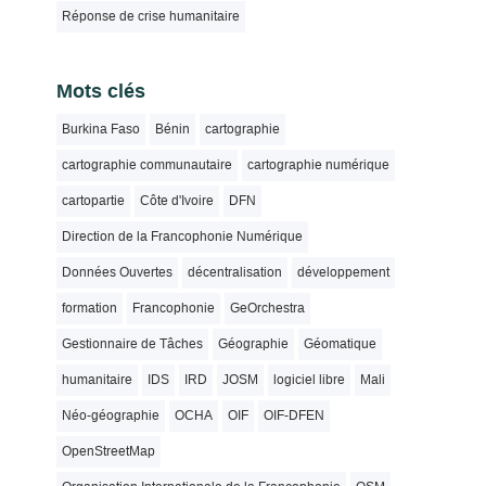
Réponse de crise humanitaire
Mots clés
Burkina Faso
Bénin
cartographie
cartographie communautaire
cartographie numérique
cartopartie
Côte d'Ivoire
DFN
Direction de la Francophonie Numérique
Données Ouvertes
décentralisation
développement
formation
Francophonie
GeOrchestra
Gestionnaire de Tâches
Géographie
Géomatique
humanitaire
IDS
IRD
JOSM
logiciel libre
Mali
Néo-géographie
OCHA
OIF
OIF-DFEN
OpenStreetMap