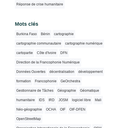
Réponse de crise humanitaire
Mots clés
Burkina Faso
Bénin
cartographie
cartographie communautaire
cartographie numérique
cartopartie
Côte d'Ivoire
DFN
Direction de la Francophonie Numérique
Données Ouvertes
décentralisation
développement
formation
Francophonie
GeOrchestra
Gestionnaire de Tâches
Géographie
Géomatique
humanitaire
IDS
IRD
JOSM
logiciel libre
Mali
Néo-géographie
OCHA
OIF
OIF-DFEN
OpenStreetMap