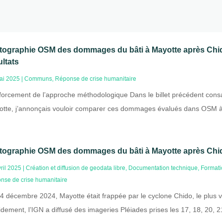
tographie OSM des dommages du bâti à Mayotte après Chid
ultats
ai 2025
|
Communs
,
Réponse de crise humanitaire
orcement de l’approche méthodologique Dans le billet précédent cons
tte, j’annonçais vouloir comparer ces dommages évalués dans OSM à p
tographie OSM des dommages du bâti à Mayotte après Chi
ril 2025
|
Création et diffusion de geodata libre
,
Documentation technique
,
Formati
nse de crise humanitaire
4 décembre 2024, Mayotte était frappée par le cyclone Chido, le plus vi
dement, l’IGN a diffusé des imageries Pléiades prises les 17, 18, 20, 21