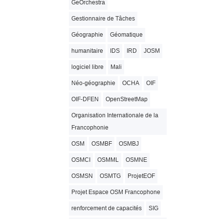
GeOrchestra
Gestionnaire de Tâches
Géographie
Géomatique
humanitaire
IDS
IRD
JOSM
logiciel libre
Mali
Néo-géographie
OCHA
OIF
OIF-DFEN
OpenStreetMap
Organisation Internationale de la
Francophonie
OSM
OSMBF
OSMBJ
OSMCI
OSMML
OSMNE
OSMSN
OSMTG
ProjetEOF
Projet Espace OSM Francophone
renforcement de capacités
SIG