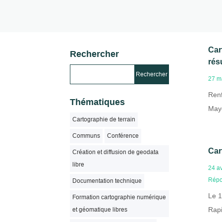
Car
Rechercher
rés
27 m
Renf
Thématiques
Mayo
Cartographie de terrain
Communs
Conférence
Car
Création et diffusion de geodata
libre
24 av
Répo
Documentation technique
Le 1
Formation cartographie numérique
Rapi
et géomatique libres