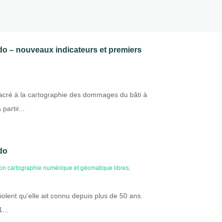
o – nouveaux indicateurs et premiers
acré à la cartographie des dommages du bâti à
artir...
do
on cartographie numérique et géomatique libres
,
olent qu’elle ait connu depuis plus de 50 ans.
...