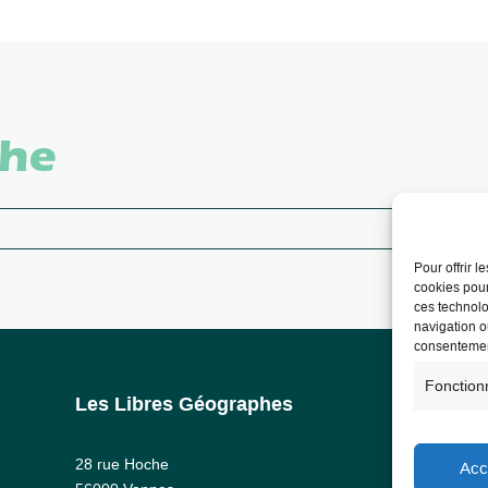
che
Pour offrir 
cookies pour
ces technolo
navigation ou
consentement
Fonction
Les Libres Géographes
Info
Ment
28 rue Hoche
Acc
RG