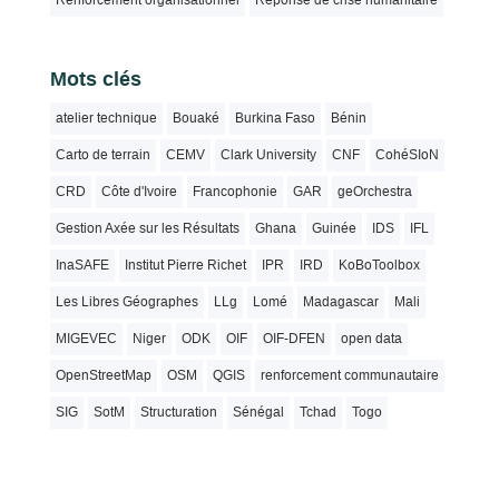
Renforcement organisationnel
Réponse de crise humanitaire
Mots clés
atelier technique
Bouaké
Burkina Faso
Bénin
Carto de terrain
CEMV
Clark University
CNF
CohéSIoN
CRD
Côte d'Ivoire
Francophonie
GAR
geOrchestra
Gestion Axée sur les Résultats
Ghana
Guinée
IDS
IFL
InaSAFE
Institut Pierre Richet
IPR
IRD
KoBoToolbox
Les Libres Géographes
LLg
Lomé
Madagascar
Mali
MIGEVEC
Niger
ODK
OIF
OIF-DFEN
open data
OpenStreetMap
OSM
QGIS
renforcement communautaire
SIG
SotM
Structuration
Sénégal
Tchad
Togo