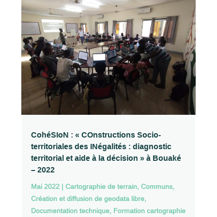
CohéSIoN : « COnstructions Socio-
territoriales des INégalités : diagnostic
territorial et aide à la décision » à Bouaké
– 2022
Mai 2022
|
Cartographie de terrain
,
Communs
,
Création et diffusion de geodata libre
,
Documentation technique
,
Formation cartographie