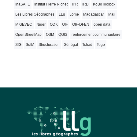
InaSAFE
Institut Pierre Richet
IPR
IRD
KoBoToolbox
Les Libres Géographes
LLg
Lomé
Madagascar
Mali
MIGEVEC
Niger
ODK
OIF
OIF-DFEN
open data
OpenStreetMap
OSM
QGIS
renforcement communautaire
SIG
SotM
Structuration
Sénégal
Tchad
Togo