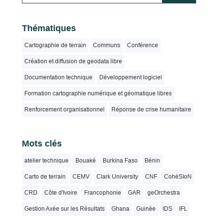
Thématiques
Cartographie de terrain
Communs
Conférence
Création et diffusion de geodata libre
Documentation technique
Développement logiciel
Formation cartographie numérique et géomatique libres
Renforcement organisationnel
Réponse de crise humanitaire
Mots clés
atelier technique
Bouaké
Burkina Faso
Bénin
Carto de terrain
CEMV
Clark University
CNF
CohéSIoN
CRD
Côte d'Ivoire
Francophonie
GAR
geOrchestra
Gestion Axée sur les Résultats
Ghana
Guinée
IDS
IFL