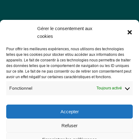
Les Libres Géographes
Gérer le consentement aux
cookies
28 rue Hoche
Pour offrir les meilleures expériences, nous utilisons des technologies
56000 Vannes
telles que les cookies pour stocker et/ou accéder aux informations des
appareils. Le fait de consentir à ces technologies nous permettra de traiter
— Nous contacter
des données telles que le comportement de navigation ou les ID uniques
sur ce site. Le fait de ne pas consentir ou de retirer son consentement peut
avoir un effet négatif sur certaines caractéristiques et fonctions.
Fonctionnel
Toujours activé
Informations légales
Mentions légales
Accepter
RGPD
Refuser