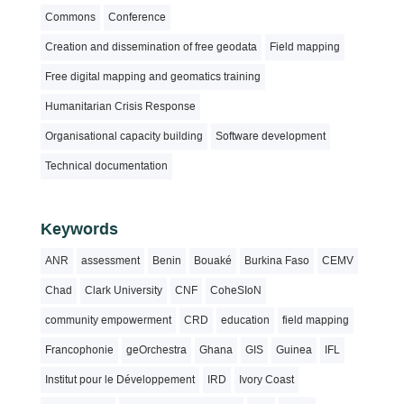
Commons
Conference
Creation and dissemination of free geodata
Field mapping
Free digital mapping and geomatics training
Humanitarian Crisis Response
Organisational capacity building
Software development
Technical documentation
Keywords
ANR
assessment
Benin
Bouaké
Burkina Faso
CEMV
Chad
Clark University
CNF
CoheSIoN
community empowerment
CRD
education
field mapping
Francophonie
geOrchestra
Ghana
GIS
Guinea
IFL
Institut pour le Développement
IRD
Ivory Coast