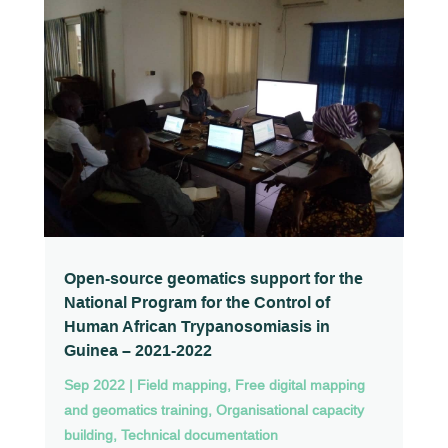
Open-source geomatics support for the
National Program for the Control of
Human African Trypanosomiasis in
Guinea – 2021-2022
Sep 2022
|
Field mapping
,
Free digital mapping
and geomatics training
,
Organisational capacity
building
,
Technical documentation