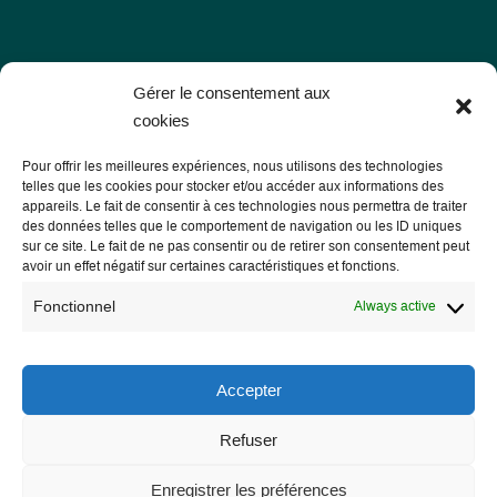
Les Libres Géographes
Gérer le consentement aux
cookies
28 rue Hoche
Pour offrir les meilleures expériences, nous utilisons des technologies
56000 Vannes
telles que les cookies pour stocker et/ou accéder aux informations des
appareils. Le fait de consentir à ces technologies nous permettra de traiter
— Contact us
des données telles que le comportement de navigation ou les ID uniques
sur ce site. Le fait de ne pas consentir ou de retirer son consentement peut
avoir un effet négatif sur certaines caractéristiques et fonctions.
Fonctionnel
Always active
Legal notice
Legal Notice
Accepter
Privacy Policy and GDPR
Refuser
Enregistrer les préférences