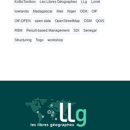
KoBoToolbox
Les Libres Géographes
LLg
Lomé
lowlands
Madagascar
Mali
Niger
ODK
OIF
OIF-DFEN
open data
OpenStreetMap
OSM
QGIS
RBM
Result-based Management
SDI
Senegal
Structuring
Togo
workshop