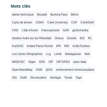
Mots clés
atelier technique
Bouaké
Burkina Faso
Bénin
Carto de terrain
CEMV
Clark University
CNF
CohéSIoN
CRD
Côte d'Ivoire
Francophonie
GAR
geOrchestra
Gestion Axée sur les Résultats
Ghana
Guinée
IDS
IFL
InaSAFE
Institut Pierre Richet
IPR
IRD
KoBoToolbox
Les Libres Géographes
LLg
Lomé
Madagascar
Mali
MIGEVEC
Niger
ODK
OIF
OIF-DFEN
open data
OpenStreetMap
OSM
QGIS
renforcement communautaire
SIG
SotM
Structuration
Sénégal
Tchad
Togo