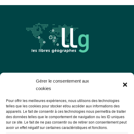
Les Libres Géographes
Gérer le consentement aux
cookies
28 rue Hoche
Pour offrir les meilleures expériences, nous utilisons des technologies
56000 Vannes
telles que les cookies pour stocker et/ou accéder aux informations des
appareils. Le fait de consentir à ces technologies nous permettra de traiter
— Nous contacter
des données telles que le comportement de navigation ou les ID uniques
sur ce site. Le fait de ne pas consentir ou de retirer son consentement peut
avoir un effet négatif sur certaines caractéristiques et fonctions.