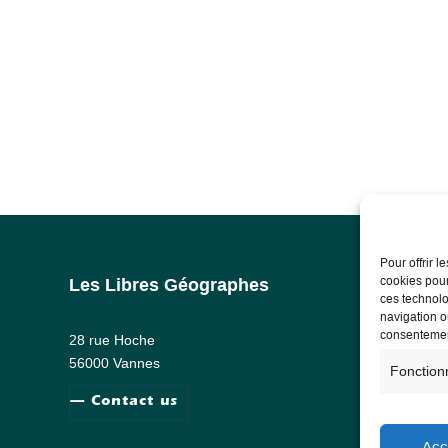
Pour offrir 
cookies pour
Les Libres Géographes
Lega
ces technolo
navigation ou
Lega
consentement
28 rue Hoche
Priv
56000 Vannes
Fonction
— Contact us
Acc