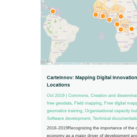
CarteInnov: Mapping Digital Innovatio
Locations
Oct 2019
|
Commons
,
Creation and disseminat
free geodata
,
Field mapping
,
Free digital map
geomatics training
,
Organisational capacity bui
Software development
,
Technical documentati
2016-2019Recognizing the importance of the di
economy as a major driver of development and