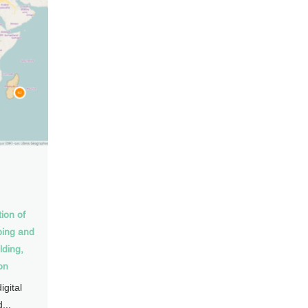
n
ion of
ping and
lding
,
on
gital
...