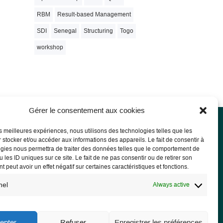
RBM
Result-based Management
SDI
Senegal
Structuring
Togo
workshop
Gérer le consentement aux cookies
les meilleures expériences, nous utilisons des technologies telles que les
 stocker et/ou accéder aux informations des appareils. Le fait de consentir à
l notice
gies nous permettra de traiter des données telles que le comportement de
 les ID uniques sur ce site. Le fait de ne pas consentir ou de retirer son
l Notice
 peut avoir un effet négatif sur certaines caractéristiques et fonctions.
acy Policy and GDPR
nel
Always active
epter
Refuser
Enregistrer les préférences