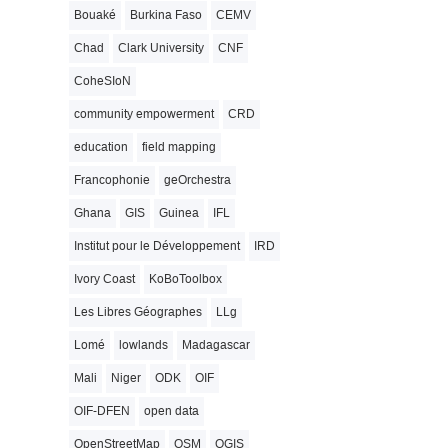
Bouaké
Burkina Faso
CEMV
Chad
Clark University
CNF
CoheSIoN
community empowerment
CRD
education
field mapping
Francophonie
geOrchestra
Ghana
GIS
Guinea
IFL
Institut pour le Développement
IRD
Ivory Coast
KoBoToolbox
Les Libres Géographes
LLg
Lomé
lowlands
Madagascar
Mali
Niger
ODK
OIF
OIF-DFEN
open data
OpenStreetMap
OSM
QGIS