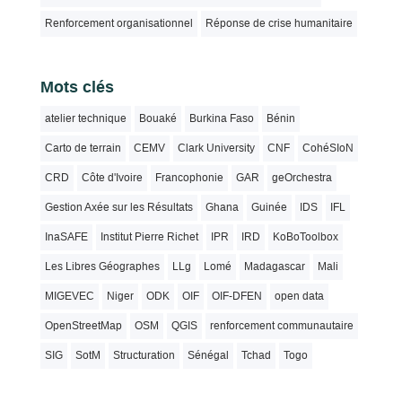
Renforcement organisationnel
Réponse de crise humanitaire
Mots clés
atelier technique
Bouaké
Burkina Faso
Bénin
Carto de terrain
CEMV
Clark University
CNF
CohéSIoN
CRD
Côte d'Ivoire
Francophonie
GAR
geOrchestra
Gestion Axée sur les Résultats
Ghana
Guinée
IDS
IFL
InaSAFE
Institut Pierre Richet
IPR
IRD
KoBoToolbox
Les Libres Géographes
LLg
Lomé
Madagascar
Mali
MIGEVEC
Niger
ODK
OIF
OIF-DFEN
open data
OpenStreetMap
OSM
QGIS
renforcement communautaire
SIG
SotM
Structuration
Sénégal
Tchad
Togo