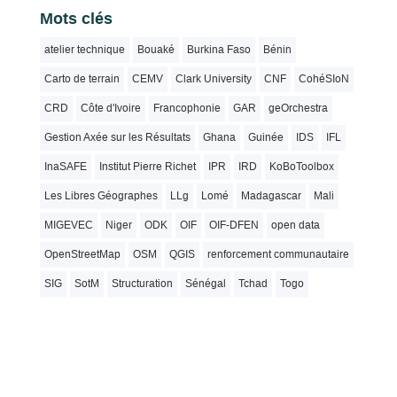
Mots clés
atelier technique
Bouaké
Burkina Faso
Bénin
Carto de terrain
CEMV
Clark University
CNF
CohéSIoN
CRD
Côte d'Ivoire
Francophonie
GAR
geOrchestra
Gestion Axée sur les Résultats
Ghana
Guinée
IDS
IFL
InaSAFE
Institut Pierre Richet
IPR
IRD
KoBoToolbox
Les Libres Géographes
LLg
Lomé
Madagascar
Mali
MIGEVEC
Niger
ODK
OIF
OIF-DFEN
open data
OpenStreetMap
OSM
QGIS
renforcement communautaire
SIG
SotM
Structuration
Sénégal
Tchad
Togo