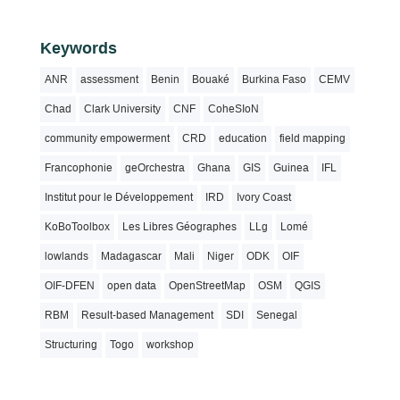
Keywords
ANR
assessment
Benin
Bouaké
Burkina Faso
CEMV
Chad
Clark University
CNF
CoheSIoN
community empowerment
CRD
education
field mapping
Francophonie
geOrchestra
Ghana
GIS
Guinea
IFL
Institut pour le Développement
IRD
Ivory Coast
KoBoToolbox
Les Libres Géographes
LLg
Lomé
lowlands
Madagascar
Mali
Niger
ODK
OIF
OIF-DFEN
open data
OpenStreetMap
OSM
QGIS
RBM
Result-based Management
SDI
Senegal
Structuring
Togo
workshop