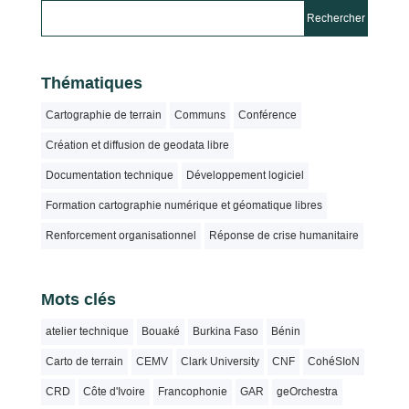
Thématiques
Cartographie de terrain
Communs
Conférence
Création et diffusion de geodata libre
Documentation technique
Développement logiciel
Formation cartographie numérique et géomatique libres
Renforcement organisationnel
Réponse de crise humanitaire
Mots clés
atelier technique
Bouaké
Burkina Faso
Bénin
Carto de terrain
CEMV
Clark University
CNF
CohéSIoN
CRD
Côte d'Ivoire
Francophonie
GAR
geOrchestra