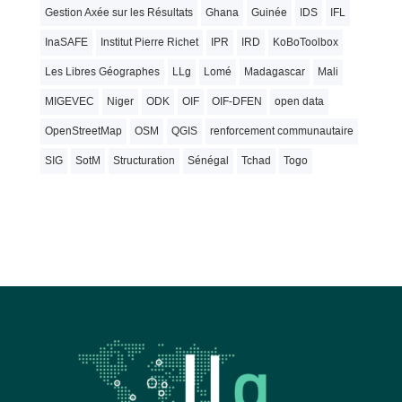
Gestion Axée sur les Résultats
Ghana
Guinée
IDS
IFL
InaSAFE
Institut Pierre Richet
IPR
IRD
KoBoToolbox
Les Libres Géographes
LLg
Lomé
Madagascar
Mali
MIGEVEC
Niger
ODK
OIF
OIF-DFEN
open data
OpenStreetMap
OSM
QGIS
renforcement communautaire
SIG
SotM
Structuration
Sénégal
Tchad
Togo