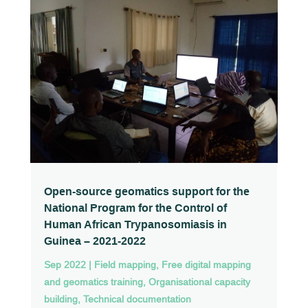
Open-source geomatics support for the
National Program for the Control of
Human African Trypanosomiasis in
Guinea – 2021-2022
Sep 2022
|
Field mapping
,
Free digital mapping
and geomatics training
,
Organisational capacity
building
,
Technical documentation