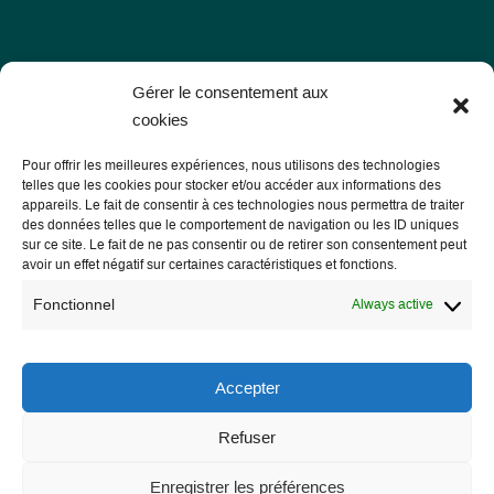
Les Libres Géographes
Gérer le consentement aux
cookies
28 rue Hoche
Pour offrir les meilleures expériences, nous utilisons des technologies
56000 Vannes
telles que les cookies pour stocker et/ou accéder aux informations des
appareils. Le fait de consentir à ces technologies nous permettra de traiter
— Contact us
des données telles que le comportement de navigation ou les ID uniques
sur ce site. Le fait de ne pas consentir ou de retirer son consentement peut
avoir un effet négatif sur certaines caractéristiques et fonctions.
Fonctionnel
Always active
Legal notice
Legal Notice
Accepter
Privacy Policy and GDPR
Refuser
Enregistrer les préférences