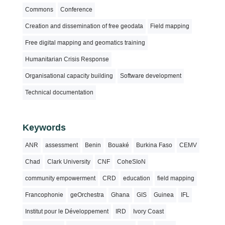
Commons
Conference
Creation and dissemination of free geodata
Field mapping
Free digital mapping and geomatics training
Humanitarian Crisis Response
Organisational capacity building
Software development
Technical documentation
Keywords
ANR
assessment
Benin
Bouaké
Burkina Faso
CEMV
Chad
Clark University
CNF
CoheSIoN
community empowerment
CRD
education
field mapping
Francophonie
geOrchestra
Ghana
GIS
Guinea
IFL
Institut pour le Développement
IRD
Ivory Coast