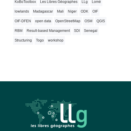
KoBoToolbox
Les Libres Géographes
LLg
Lomé
lowlands
Madagascar
Mali
Niger
ODK
OIF
OIF-DFEN
open data
OpenStreetMap
OSM
QGIS
RBM
Result-based Management
SDI
Senegal
Structuring
Togo
workshop