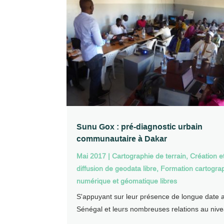
Sunu Gox : pré-diagnostic urbain
communautaire à Dakar
Mai 2017
|
Cartographie de terrain
,
Création e
diffusion de geodata libre
,
Formation cartogra
numérique et géomatique libres
S'appuyant sur leur présence de longue date 
Sénégal et leurs nombreuses relations au nive