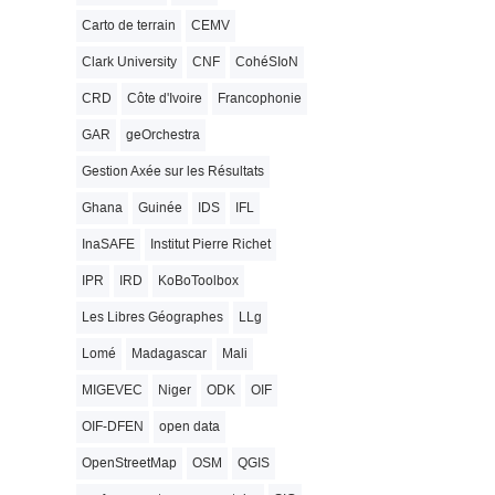
Carto de terrain
CEMV
Clark University
CNF
CohéSIoN
CRD
Côte d'Ivoire
Francophonie
GAR
geOrchestra
Gestion Axée sur les Résultats
Ghana
Guinée
IDS
IFL
InaSAFE
Institut Pierre Richet
IPR
IRD
KoBoToolbox
Les Libres Géographes
LLg
Lomé
Madagascar
Mali
MIGEVEC
Niger
ODK
OIF
OIF-DFEN
open data
OpenStreetMap
OSM
QGIS