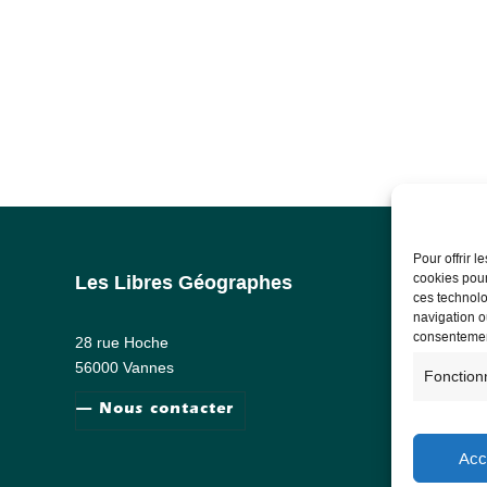
Pour offrir 
cookies pour
Les Libres Géographes
Info
ces technolo
navigation ou
Ment
consentement
28 rue Hoche
RG
56000 Vannes
Fonction
— Nous contacter
Acc