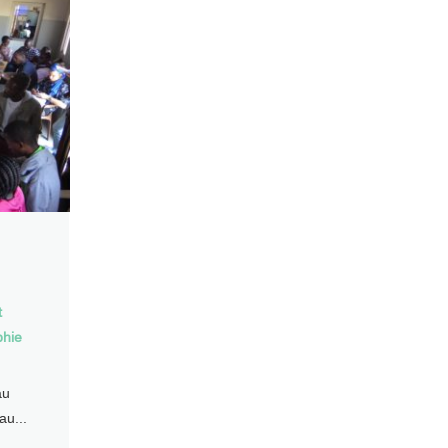
t
phie
au
au...