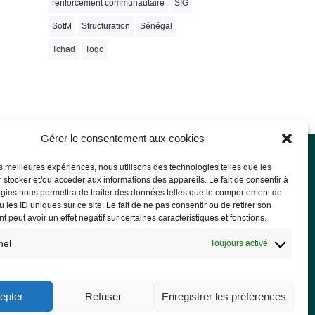
renforcement communautaire
SIG
SotM
Structuration
Sénégal
Tchad
Togo
Gérer le consentement aux cookies
les meilleures expériences, nous utilisons des technologies telles que les
 stocker et/ou accéder aux informations des appareils. Le fait de consentir à
rmations légales
gies nous permettra de traiter des données telles que le comportement de
 les ID uniques sur ce site. Le fait de ne pas consentir ou de retirer son
ions légales
 peut avoir un effet négatif sur certaines caractéristiques et fonctions.
PD
nel
Toujours activé
epter
Refuser
Enregistrer les préférences