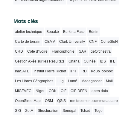
Renforcement organisationnel
Réponse de crise humanitaire
Mots clés
atelier technique
Bouaké
Burkina Faso
Bénin
Carto de terrain
CEMV
Clark University
CNF
CohéSIoN
CRD
Côte d'Ivoire
Francophonie
GAR
geOrchestra
Gestion Axée sur les Résultats
Ghana
Guinée
IDS
IFL
InaSAFE
Institut Pierre Richet
IPR
IRD
KoBoToolbox
Les Libres Géographes
LLg
Lomé
Madagascar
Mali
MIGEVEC
Niger
ODK
OIF
OIF-DFEN
open data
OpenStreetMap
OSM
QGIS
renforcement communautaire
SIG
SotM
Structuration
Sénégal
Tchad
Togo