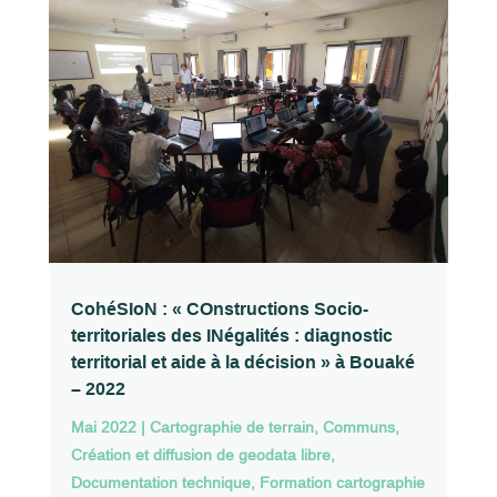
CohéSIoN : « COnstructions Socio-
territoriales des INégalités : diagnostic
territorial et aide à la décision » à Bouaké
– 2022
Mai 2022
|
Cartographie de terrain
,
Communs
,
Création et diffusion de geodata libre
,
Documentation technique
,
Formation cartographie