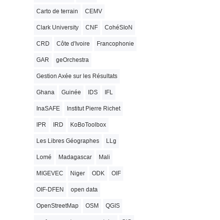
Carto de terrain
CEMV
Clark University
CNF
CohéSIoN
CRD
Côte d'Ivoire
Francophonie
GAR
geOrchestra
Gestion Axée sur les Résultats
Ghana
Guinée
IDS
IFL
InaSAFE
Institut Pierre Richet
IPR
IRD
KoBoToolbox
Les Libres Géographes
LLg
Lomé
Madagascar
Mali
MIGEVEC
Niger
ODK
OIF
OIF-DFEN
open data
OpenStreetMap
OSM
QGIS