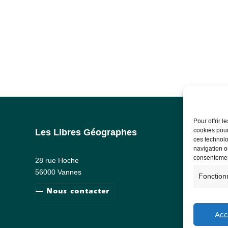
Pour offrir 
cookies pour
Les Libres Géographes
Info
ces technolo
navigation ou
Ment
consentement
28 rue Hoche
RG
56000 Vannes
Fonction
— Nous contacter
Acc