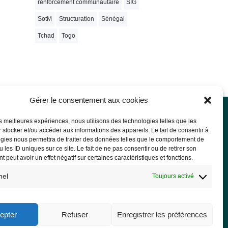
renforcement communautaire
SIG
SotM
Structuration
Sénégal
Tchad
Togo
Gérer le consentement aux cookies
les meilleures expériences, nous utilisons des technologies telles que les
 stocker et/ou accéder aux informations des appareils. Le fait de consentir à
rmations légales
gies nous permettra de traiter des données telles que le comportement de
 les ID uniques sur ce site. Le fait de ne pas consentir ou de retirer son
ions légales
 peut avoir un effet négatif sur certaines caractéristiques et fonctions.
PD
nel
Toujours activé
epter
Refuser
Enregistrer les préférences