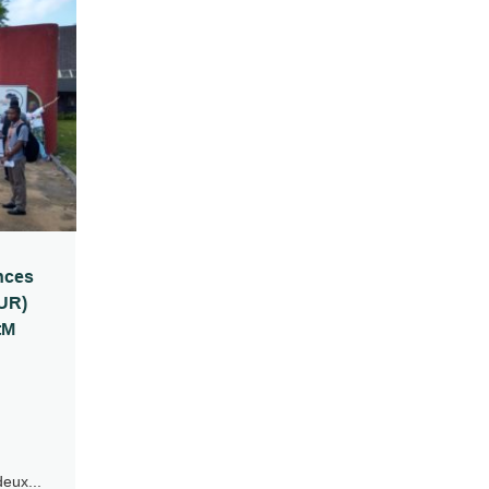
nces
(UR)
tM
deux...