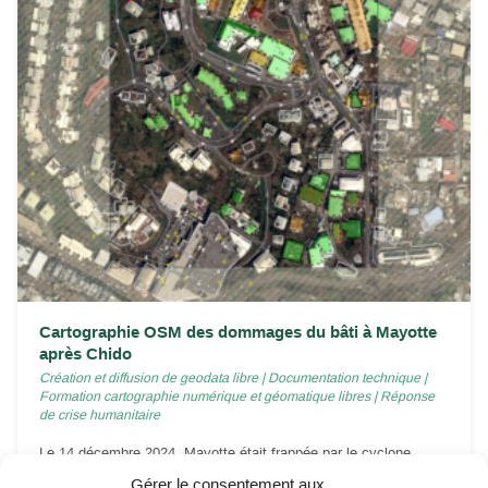
Cartographie OSM des dommages du bâti à Mayotte
après Chido
Création et diffusion de geodata libre
|
Documentation technique
|
Formation cartographie numérique et géomatique libres
|
Réponse
de crise humanitaire
Le 14 décembre 2024, Mayotte était frappée par le cyclone
Chido, le plus violent qu’elle ait connu depuis...
Gérer le consentement aux