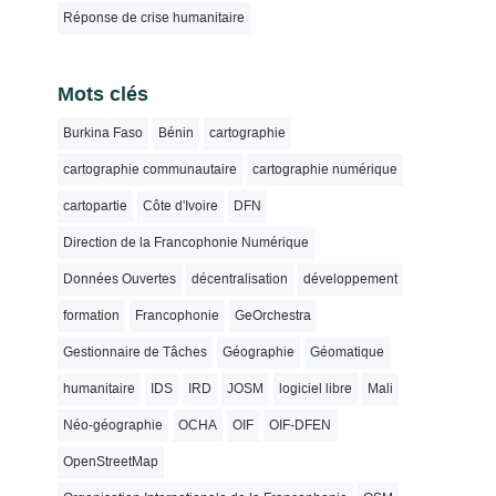
Réponse de crise humanitaire
Mots clés
Burkina Faso
Bénin
cartographie
cartographie communautaire
cartographie numérique
cartopartie
Côte d'Ivoire
DFN
Direction de la Francophonie Numérique
Données Ouvertes
décentralisation
développement
formation
Francophonie
GeOrchestra
Gestionnaire de Tâches
Géographie
Géomatique
humanitaire
IDS
IRD
JOSM
logiciel libre
Mali
Néo-géographie
OCHA
OIF
OIF-DFEN
OpenStreetMap