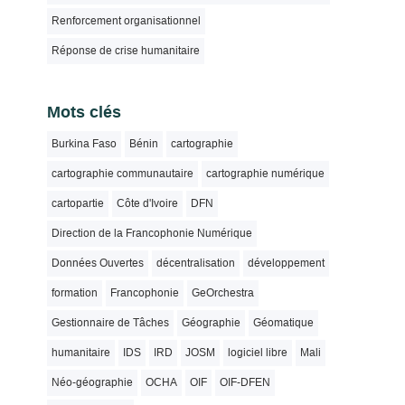
Renforcement organisationnel
Réponse de crise humanitaire
Mots clés
Burkina Faso
Bénin
cartographie
cartographie communautaire
cartographie numérique
cartopartie
Côte d'Ivoire
DFN
Direction de la Francophonie Numérique
Données Ouvertes
décentralisation
développement
formation
Francophonie
GeOrchestra
Gestionnaire de Tâches
Géographie
Géomatique
humanitaire
IDS
IRD
JOSM
logiciel libre
Mali
Néo-géographie
OCHA
OIF
OIF-DFEN