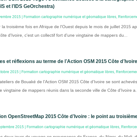
IS et l’IDS GeOrchestra)
vembre 2015
|
Formation cartographie numérique et géomatique libres
,
Renforceme
 la troisième fois en Afrique de l'Ouest depuis le mois de juillet 2015 
ôte d'Ivoire, c'est un collectif fort d'une vingtaine de mappers du...
es et réflexions au terme de l’Action OSM 2015 Côte d’Ivoi
ctobre 2015
|
Formation cartographie numérique et géomatique libres
,
Renforcemen
ateliers de Bouaké de l'Action OSM 2015 Côte d'Ivoire se sont achevés et
e vingtaine de mappers réunis dans la seconde ville de Côte d'Ivoire a.
ion OpenStreetMap 2015 Côte d’Ivoire : le point au troisièm
eptembre 2015
|
Formation cartographie numérique et géomatique libres
,
Renforce
s deux jours de voyage en provenance de France, du Niger, du Mali, d