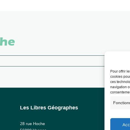
che
Pour offrir 
cookies pour
ces technolo
navigation ou
consentement
Fonction
Les Libres Géographes
Info
Ment
28 rue Hoche
Acc
RG