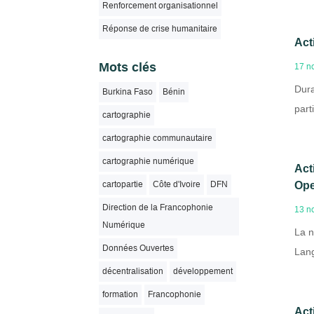
Renforcement organisationnel
Réponse de crise humanitaire
Act
Mots clés
17 n
Dura
Burkina Faso
Bénin
part
cartographie
cartographie communautaire
cartographie numérique
Act
Ope
cartopartie
Côte d'Ivoire
DFN
Direction de la Francophonie
13 n
Numérique
La n
Données Ouvertes
Lang
décentralisation
développement
formation
Francophonie
Act