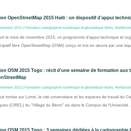
ion OpenStreetMap 2015 Haiti : un dispositif d’appui techni
ovembre 2015
|
Formation cartographie numérique et géomatique libres
,
Renforcem
nt le mois de novembre 2015, un programme d'appui technique et org
icipatif libre OpenStreetMap (OSM) conçu et mis en œuvre par une équ
ion OSM 2015 Togo : récit d’une semaine de formation aux 
nStreetMap
ovembre 2015
|
Formation cartographie numérique et géomatique libres
,
Renforcem
uit tombe sur Lomé, la cité universitaire et les espaces de travail du 
ues (CIREL) du "Village du Bénin" sis dans le Campus de l'Université..
ion OSM 2015 Togo : 3 semaines dédiées à la cartographie 