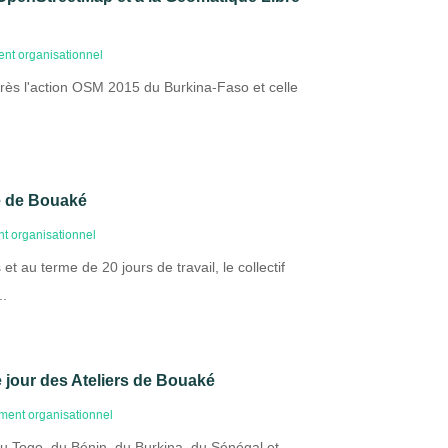
nt organisationnel
après l'action OSM 2015 du Burkina-Faso et celle
re de Bouaké
t organisationnel
 au terme de 20 jours de travail, le collectif
..
e jour des Ateliers de Bouaké
ment organisationnel
u Togo, du Bénin, du Burkina, du Sénégal et