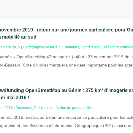
novembre 2019 : retour sur une journée particulière pour
la mobilité au sud
cembre 2019
|
Cartographie de terrain
,
Communs
,
Conférence
,
Création et diffusi
ournée « OpenStreetMap4Transport » (o4t) du 23 novembre 2019 de la
d-Bassam (Côte d’Ivoire) marquera une date importante pour les acteu
wdfunding OpenStreetMap au Bénin : 275 km² d’imagerie sat
1er mai 2016 !
ril 2016
|
Communs
,
Création et diffusion de geodata libre
er mai 2016 revêtira au Bénin une importance particulière pour les a
ographie et des Systèmes d'Information Géographique (SIG) ainsi que 