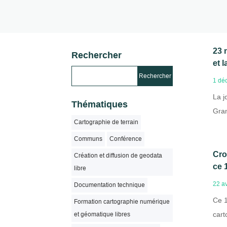
23 
Rechercher
et 
1 dé
La j
Thématiques
Gran
Cartographie de terrain
Communs
Conférence
Cro
Création et diffusion de geodata
ce 
libre
22 av
Documentation technique
Ce 1
Formation cartographie numérique
cart
et géomatique libres