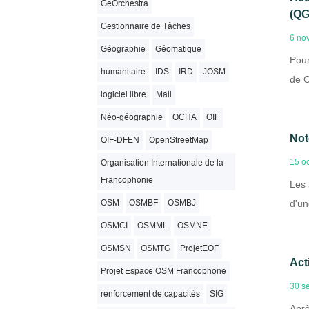
GeOrchestra
(QG
Gestionnaire de Tâches
6 no
Géographie
Géomatique
Pour
humanitaire
IDS
IRD
JOSM
de C
logiciel libre
Mali
Néo-géographie
OCHA
OIF
Not
OIF-DFEN
OpenStreetMap
15 o
Organisation Internationale de la
Francophonie
Les 
d'un
OSM
OSMBF
OSMBJ
OSMCI
OSMML
OSMNE
OSMSN
OSMTG
ProjetEOF
Act
Projet Espace OSM Francophone
30 s
renforcement de capacités
SIG
Aprè