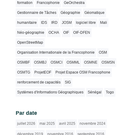
formation
Francophonie
GeOrchestra
Gestionnaire de Tâches
Géographie
Géomatique
humanitaire
IDS
IRD
JOSM
logiciel libre
Mali
Néo-géographie
OCHA
OIF
OIF-DFEN
OpenStreetMap
Organisation Internationale de la Francophonie
OSM
OSMBF
OSMBJ
OSMCI
OSMML
OSMNE
OSMSN
OSMTG
ProjetEOF
Projet Espace OSM Francophone
renforcement de capacités
SIG
Systèmes d'Informations Géographiques
Sénégal
Togo
Par date
juillet 2026
mai 2025
avril 2025
novembre 2024
décembre 2019
novembre 2016
septembre 2016