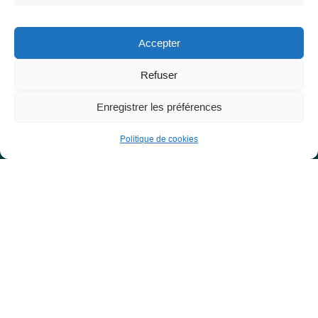
Accepter
Les Libres Géographes
Refuser
28 rue Hoche
56000 Vannes
Enregistrer les préférences
— Nous contacter
Politique de cookies
Informations légales
Mentions légales
RGPD