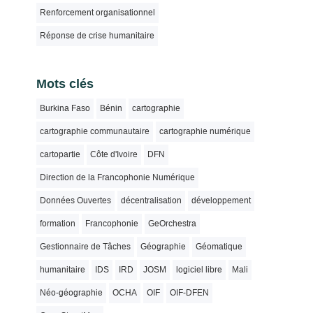
Renforcement organisationnel
Réponse de crise humanitaire
Mots clés
Burkina Faso
Bénin
cartographie
cartographie communautaire
cartographie numérique
cartopartie
Côte d'Ivoire
DFN
Direction de la Francophonie Numérique
Données Ouvertes
décentralisation
développement
formation
Francophonie
GeOrchestra
Gestionnaire de Tâches
Géographie
Géomatique
humanitaire
IDS
IRD
JOSM
logiciel libre
Mali
Néo-géographie
OCHA
OIF
OIF-DFEN