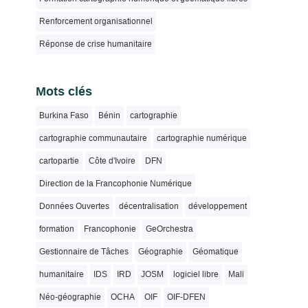
Renforcement organisationnel
Réponse de crise humanitaire
Mots clés
Burkina Faso
Bénin
cartographie
cartographie communautaire
cartographie numérique
cartopartie
Côte d'Ivoire
DFN
Direction de la Francophonie Numérique
Données Ouvertes
décentralisation
développement
formation
Francophonie
GeOrchestra
Gestionnaire de Tâches
Géographie
Géomatique
humanitaire
IDS
IRD
JOSM
logiciel libre
Mali
Néo-géographie
OCHA
OIF
OIF-DFEN